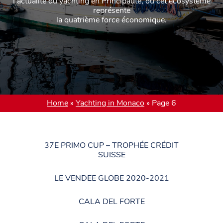
l’actualité du yachting en Principauté, où cet écosystème
représente
la quatrième force économique.
Home
»
Yachting in Monaco
»
Page 6
37E PRIMO CUP – TROPHÉE CRÉDIT
SUISSE
LE VENDEE GLOBE 2020-2021
CALA DEL FORTE