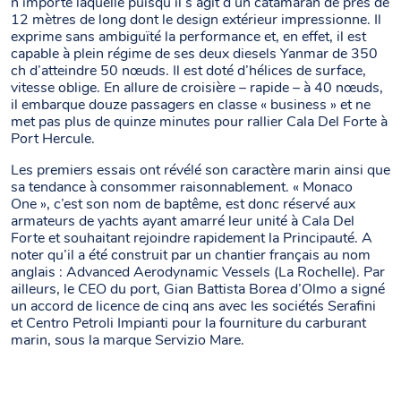
n’importe laquelle puisqu’il s’agit d’un catamaran de près de
12 mètres de long dont le design extérieur impressionne. Il
exprime sans ambiguïté la performance et, en effet, il est
capable à plein régime de ses deux diesels Yanmar de 350
ch d’atteindre 50 nœuds. Il est doté d’hélices de surface,
vitesse oblige. En allure de croisière – rapide – à 40 nœuds,
il embarque douze passagers en classe « business » et ne
met pas plus de quinze minutes pour rallier Cala Del Forte à
Port Hercule.
Les premiers essais ont révélé son caractère marin ainsi que
sa tendance à consommer raisonnablement. « Monaco
One », c’est son nom de baptême, est donc réservé aux
armateurs de yachts ayant amarré leur unité à Cala Del
Forte et souhaitant rejoindre rapidement la Principauté. A
noter qu’il a été construit par un chantier français au nom
anglais : Advanced Aerodynamic Vessels (La Rochelle). Par
ailleurs, le CEO du port, Gian Battista Borea d’Olmo a signé
un accord de licence de cinq ans avec les sociétés Serafini
et Centro Petroli Impianti pour la fourniture du carburant
marin, sous la marque Servizio Mare.