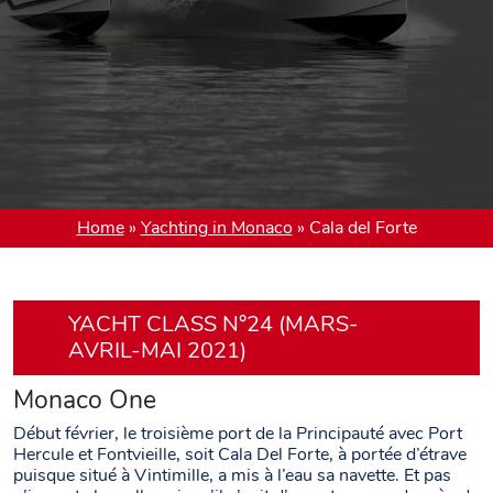
Home
»
Yachting in Monaco
»
Cala del Forte
YACHT CLASS N°24 (MARS-
AVRIL-MAI 2021)
Monaco One
Début février, le troisième port de la Principauté avec Port
Hercule et Fontvieille, soit Cala Del Forte, à portée d’étrave
puisque situé à Vintimille, a mis à l’eau sa navette. Et pas