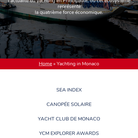
l’actualité du yachting en Principauté, où cet écosystème
représente
la quatrième force économique.
Home
»
Yachting in Monaco
SEA INDEX
CANOPÉE SOLAIRE
YACHT CLUB DE MONACO
YCM EXPLORER AWARDS