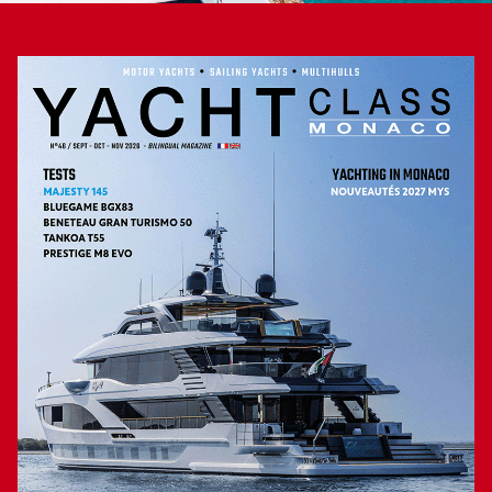
Pour les manœuvres, le silence moteur permet
une meilleure communication
Pendant que le Leopard 46 poursuit sa route, on en profite
pour se déplacer et prendre pied sur un bateau au plan de
pont à niveaux qui nécessitera une petite acclimatation. Il
faut prendre garde aux haubans lorsque l’on emprunte les
passavants. L’espace intérieur est aussi agréable en
navigation qu’au mouillage : la ventilation et la vision
panoramique seront très appréciés des navigants. Une fois
les voiles affalées, place à la propulsion électrique pour se
diriger vers le port : à 6,5 nœuds, l’autonomie indique
2 h 10, et 1 h 10 à pleine vitesse soit 8,4 nœuds. Il faut
reconnaître le plaisir d’effectuer les manœuvres dans un
silence permettant une meilleure communication à bord, et
envisager une grande autonomie au mouillage sans troubler
le calme environnant par la mise en route d’un générateur.
On se projette donc très facilement sur le Leopard 46
Electric Drive entouré d’amis ou de famille : ses
aménagements et son esprit sécurisé sont des atouts de
poids, notamment pour ceux désireux d’embarquer des plus
jeunes. Son esthétique, sa facilité de navigation, le plaisir
partagé à la barre et la possibilité de naviguer en silence
sont d’autres arguments en faveur de ce nouveau