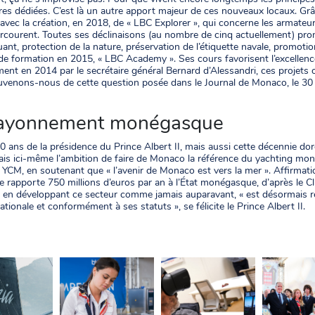
ures dédiées. C’est là un autre apport majeur de ces nouveaux locaux. Gr
avec la création, en 2018, de « LBC Explorer », qui concerne les armateu
rcourent. Toutes ses déclinaisons (au nombre de cinq actuellement) pr
ant, protection de la nature, préservation de l’étiquette navale, promoti
de formation en 2015, « LBC Academy ». Ses cours favorisent l’excellence
t en 2014 par le secrétaire général Bernard d’Alessandri, ces projets ont
ouvenons-nous de cette question posée dans le Journal de Monaco, le 30
 rayonnement monégasque
les 40 ans de la présidence du Prince Albert II, mais aussi cette décennie d
eais ici-même l’ambition de faire de Monaco la référence du yachting mondial
du YCM, en soutenant que « l’avenir de Monaco est vers la mer ». Affirmati
ique rapporte 750 millions d’euros par an à l’État monégasque, d’après le C
de, en développant ce secteur comme jamais auparavant, « est désormai
ationale et conformément à ses statuts », se félicite le Prince Albert II.