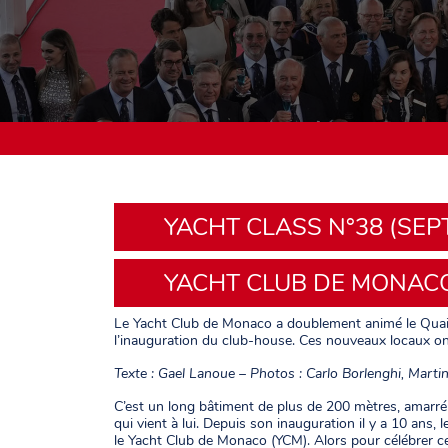
YACHT CLASS N°38 (SEP
YACHT CLUB DE MONAC
Le Yacht Club de Monaco a doublement animé le Quai Lou
l’inauguration du club-house. Ces nouveaux locaux o
Texte : Gael Lanoue – Photos : Carlo Borlenghi, Martin 
C’est un long bâtiment de plus de 200 mètres, amarré Qu
qui vient à lui. Depuis son inauguration il y a 10 ans,
le Yacht Club de Monaco (YCM). Alors pour célébrer cet 