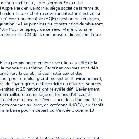
 de son architecte, Lord Norman Foster. Le
l’Apple Park en Californie, siège social de la firme du
Le club-house, chef-d’œuvre architectural, est aussi
alité Environnementale (HQE) : gestion des énergies,
uration : « Les principes de construction durable font
0. » Pour un aperçu de ce savoir-faire, citons le
ire entrer le YCM dans une nouvelle dimension. Entre
Elle a permis une première révolution du côté de la
s le monde du yachting. Certaines courses sont déjà
né vers la durabilité des matériaux et des
rquer pour leur plus grand respect de l’environnement,
e, de l’hydrogène, de l’électricité ou d’autres sources
iversités et 25 nations ont relevé le défi. L’évènement
la meilleure technologie en termes d’efficacité
 globe et d’incarner l’excellence de la Principauté. Le
t des courses au large, en catégorie IMOCA, ou établit
a la barre pour le départ du Vendée Globe, le 10
 directeurs du Yacht Club de Monaco, encore faut-il