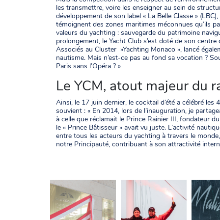
les transmettre, voire les enseigner au sein de struct
développement de son label « La Belle Classe » (LBC), 
témoignent des zones maritimes méconnues qu’ils pa
valeurs du yachting : sauvegarde du patrimoine navigu
prolongement, le Yacht Club s’est doté de son centre 
Associés au Cluster »Yachting Monaco », lancé égalemen
nautisme. Mais n’est-ce pas au fond sa vocation ? S
Paris sans l’Opéra ? »
Le YCM, atout majeur du
Ainsi, le 17 juin dernier, le cocktail d’été a célébré 
souvient : « En 2014, lors de l’inauguration, je partag
à celle que réclamait le Prince Rainier III, fondateur 
le « Prince Bâtisseur » avait vu juste. L’activité naut
entre tous les acteurs du yachting à travers le mon
notre Principauté, contribuant à son attractivité intern