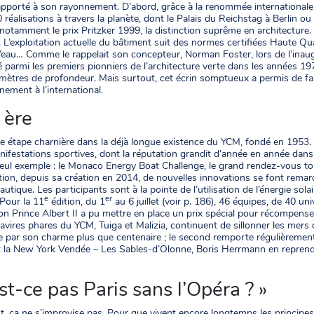
apporté à son rayonnement. D’abord, grâce à la renommée internationale
réalisations à travers la planète, dont le Palais du Reichstag à Berlin ou 
tamment le prix Pritzker 1999, la distinction suprême en architecture. 
. L’exploitation actuelle du bâtiment suit des normes certifiées Haute Qu
 l’eau… Comme le rappelait son concepteur, Norman Foster, lors de l’inaug
 parmi les premiers pionniers de l’architecture verte dans les années 197
 mètres de profondeur. Mais surtout, cet écrin somptueux a permis de fa
ement à l’international.
 ère
e étape charnière dans la déjà longue existence du YCM, fondé en 1953. 
nifestations sportives, dont la réputation grandit d’année en année dan
l exemple : le Monaco Energy Boat Challenge, le grand rendez-vous tour
ition, depuis sa création en 2014, de nouvelles innovations se font rema
ue. Les participants sont à la pointe de l’utilisation de l’énergie solair
e
er
 Pour la 11
édition, du 1
au 6 juillet (voir p. 186), 46 équipes, de 40 un
 Prince Albert II a pu mettre en place un prix spécial pour récompenser 
vires phares du YCM, Tuiga et Malizia, continuent de sillonner les mers du
que par son charme plus que centenaire ; le second remporte régulièremen
et la New York Vendée – Les Sables-d’Olonne, Boris Herrmann en reprendr
t-ce pas Paris sans l’Opéra ? »
t, ça ne s’improvise pas. Pour que vivent encore longtemps les principes