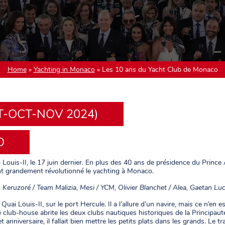
Home
»
Yachting in Monaco
»
Les 10 ans du Yacht Club de Monaco
T-OCT-NOV 2024)
O
is-II, le 17 juin dernier. En plus des 40 ans de présidence du Prince Albe
nt grandement révolutionné le yachting à Monaco.
Keruzoré / Team Malizia, Mesi / YCM, Olivier Blanchet / Alea, Gaetan Luci
ai Louis-II, sur le port Hercule. Il a l’allure d’un navire, mais ce n’en 
 le club-house abrite les deux clubs nautiques historiques de la Principaut
anniversaire, il fallait bien mettre les petits plats dans les grands. Le 