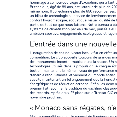
hommage à ce nouveau siège d’exception, qui a tant 
Britannique, âgé de 89 ans, est l’auteur de plus de 200 
même nom. Il collectionne plus de 650 récompenses, no
un bijou de technologie au service de l’environnement
confort hygrométrique, acoustique, visuel, qualité de
partie de tout ce que nous faisons. Notre bureau a été
système de climatisation par eau de mer, puisée à 40
ambition sportive, engagements écologiques et rayonn
L’entrée dans une nouvelle
L’inauguration de ces nouveaux locaux fut en effet un
compétition. Le club accueille toujours de grandes ma
des monuments incontournables dans la saison. Un seu
technologies utilisés dans la propulsion. A chaque éd
tout en maintenant le même niveau de performance nautiq
d’énergie renouvelables, et viennent du monde entier.
suscite maintenant un tel engouement que la Fondation
énergétique et de réduction carbone. Enfin, les deux na
premier fait rayonner la tradition du yachting classi
e
des records. Après deux 2
place sur la Transat CIC 
novembre prochain.
« Monaco sans régates, n’es
Mais la compétition dans le respect de l’environnemen