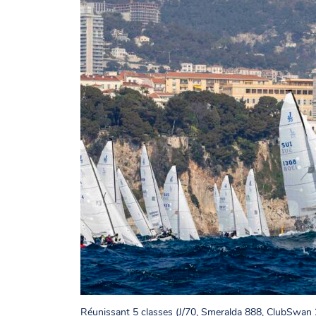
Réunissant 5 classes (J/70, Smeralda 888, ClubSwan 2