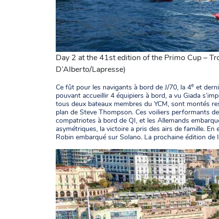
Day 2 at the 41st edition of the Primo Cup – 
D’Alberto/Lapresse)
e
Ce fût pour les navigants à bord de J/70, la 4
et derni
pouvant accueillir 4 équipiers à bord, a vu Giada s’imp
tous deux bateaux membres du YCM, sont montés resp
plan de Steve Thompson. Ces voiliers performants de 7
compatriotes à bord de QI, et les Allemands embarqué
asymétriques, la victoire a pris des airs de famille. En 
Robin embarqué sur Solano. La prochaine édition de l