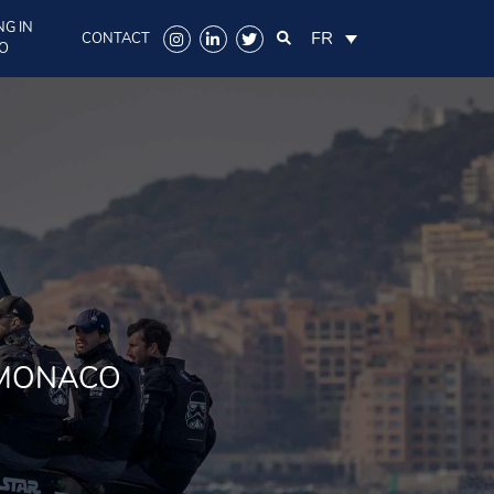
NG IN
FR
CONTACT
O
 MONACO