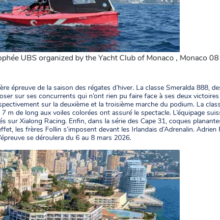
Trophée UBS organized by the Yacht Club of Monaco , Monaco 08
ère épreuve de la saison des régates d’hiver. La classe Smeralda 888, des
oser sur ses concurrents qui n’ont rien pu faire face à ses deux victoire
ectivement sur la deuxième et la troisième marche du podium. La class
 m de long aux voiles colorées ont assuré le spectacle. L’équipage suis
s sur Xialong Racing. Enfin, dans la série des Cape 31, coques planantes
effet, les frères Follin s’imposent devant les Irlandais d’Adrenalin. Adrien 
’épreuve se déroulera du 6 au 8 mars 2026.