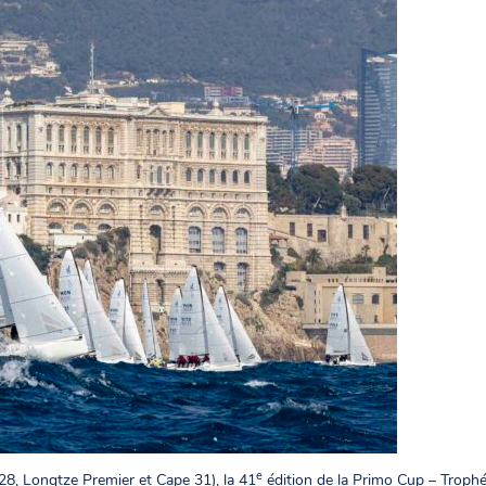
e
8, Longtze Premier et Cape 31), la 41
édition de la Primo Cup – Trophé