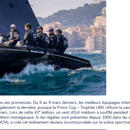
es ses promesses. Du 6 au 9 mars derniers, les meilleurs équipages inte
également la dernière, puisque la Primo Cup – Trophée UBS clôture la 
e
ars. Lors de cette 41
édition, un vent d’Est médium a soufflé pendant 3
adition monégasque. Si les régates sont présentes depuis 1800 dans les ea
YCM), a créé cet événement devenu incontournable sur la scène sportive 