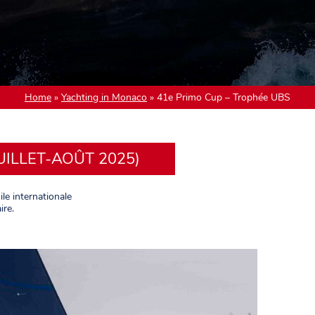
Home
»
Yachting in Monaco
»
41e Primo Cup – Trophée UBS
UILLET-AOÛT 2025)
le internationale
ire.