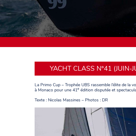
YACHT CLASS N°41 (JUIN-J
La Primo Cup – Trophée UBS rassemble l’élite de la voi
e
à Monaco pour une 41
édition disputée et spectacula
Texte : Nicolas Massines – Photos : DR