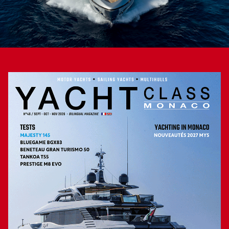
occupe toute la largeur, tout comme la salle de bain, sa
douche et son coin toilette, tous deux indépendants, et ses
deux lavabos au centre. De leur côté, les invités se voient
2
attribuer le pont inférieur, soit 76 m
, répartis ainsi : trois
doubles et une twin, avec pour chaque cabine, une salle de
bain. L’extrémité du pont inférieur revient à l’équipage qui
dispose de deux cabines recélant chacune deux bannettes
superposées et un coin toilette. Le Riva 102′ Corsaro avec
sa nouvelle appellation « Super » entame une nouvelle
carrière dont on peut prédire qu’elle sera aussi réussie que
la première.