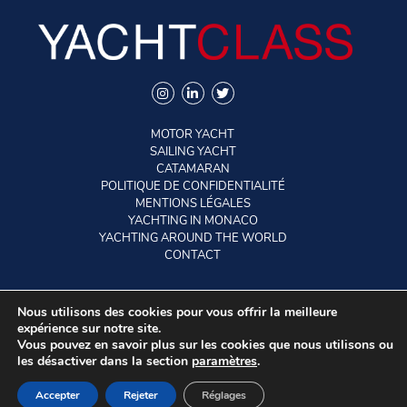
MOTOR YACHT
SAILING YACHT
CATAMARAN
POLITIQUE DE CONFIDENTIALITÉ
MENTIONS LÉGALES
YACHTING IN MONACO
YACHTING AROUND THE WORLD
CONTACT
Nous utilisons des cookies pour vous offrir la meilleure
©2026 YACHTCLASS. All rights reserved.
expérience sur notre site.
Vous pouvez en savoir plus sur les cookies que nous utilisons ou
https://www.prestige-yachts.com/en-ar/yachts/5-m-
les désactiver dans la section
paramètres
.
line/112-m48#video
EN
FR
Accepter
Rejeter
Réglages