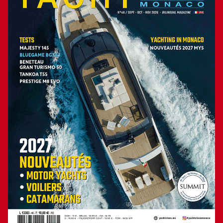
possible sur un catamaran ? Le M48 est un catamaran
hybride : son tunnel à l’avant présente un volume qui en fait
presque un trimaran. Cette « coque » centrale n’est qu’un
renflement qui ne touche pas l’eau, car peu proéminent mais
suffisamment pour aménager ce demi pont inférieur avec
deux cabines doubles où le lit fait face au hublot de coque.
Elles sont dotées chacune d’une salle bain. Elles occupent
toute la largeur du bateau alors que d’habitude, sur un
catamaran traditionnel, elles sont aménagées dans chaque
coque. Cette originalité, que l’on doit au travail de
collaboration entre l’architecte Philippe Briand et le designer
Camillo Garroni, fait de ce catamaran une unité très
habitable. De notre essai, nous en tirons un bilan très
positif.