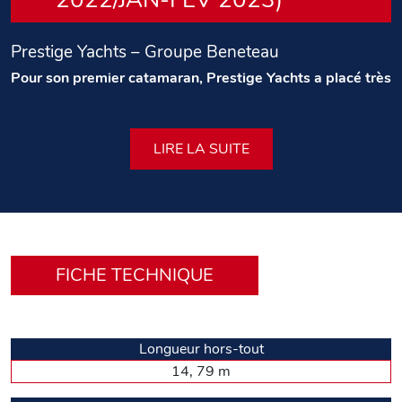
Prestige Yachts – Groupe Beneteau
Pour son premier catamaran, Prestige Yachts a placé très
haut la barre sur le plan de l’innovation et de
l’habitabilité. Le M48 totalise trois cabines spacieuses et
un espace commun sur le pont principal plus que
séduisant. Ajoutons à cela des aménagements extérieurs
LIRE LA SUITE
conviviaux et une performance satisfaisante.
Texte : Alain Brousse – Photos : DR
D’une certaine façon le premier catamaran de la marque
Prestige Yachts s’est fait attendre. Prévu pour réaliser ses
premiers essais durant le printemps de cette année, il aura
FICHE TECHNIQUE
dû patienter jusqu’aux premiers jours de septembre avant
de tracer son « double sillage » et nous les premiers jours
d’octobre avant de monter à son bord pour un essai qui va
se montrer fort concluant. Rendez-vous est pris au port de
Beaulieu-sur-Mer par une ambiance automnale du Sud, à
Longueur hors-tout
savoir ensoleillée et très douce. Immobile, cul à quai, le M48
14, 79 m
symbolise tout à fait le catamaran avec un design extérieur
qu’il doit à Camillo Garroni. On peut même le soupçonner