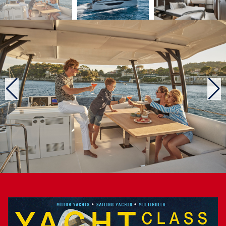
s’ouvre sur un rangement pour quelques jouets et les
défenses. La partie avant du M48 se présente avec une
plateforme fixe entre les deux coques qui ne manque pas
d’être conviviale. Pour preuve, le solarium garnissant le rouf
et le salon à l’extrémité : une banquette en U et une table. A
bâbord, un capot translucide s’ouvre sur la couchette
skipper de type cercueil et, à tribord, un autre capot se
soulève sur le coin douche. Cette conception correspond à
un cahier des charges prenant en compte la possibilité de
placer le M48 dans une flotte de location.
Deux cabines dans le demi pont inférieur
Entrons dans l’espace intérieur du pont principal qui réunit
une cuisine à l’américaine sur tribord, un salon-carré juste
en face et une timonerie. On apprécie aussitôt la luminosité
naturelle et du même coup la vue sur 200 degrés. Et la
décoration moderne s’avère raffinée. Coup de chapeau au
bureau de design Garroni. A bâbord, un escalier descend
vers la cabine propriétaire de 18 m2. En option, cet espace
se transforme en deux cabines (une twin et une simple).
Cette configuration convient surtout à la location. Mais à
présent, il convient de découvrir le point innovant de ce
catamaran : un demi pont inférieur. Comment est-ce