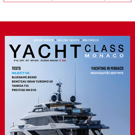
repas capable de recevoir jusqu’à dix convives qui pourront
jouir du spectacle extérieur. La cloison centrale fait office de
bar. Au même niveau, la partie avant revient en totalité au
2
couple d’armateurs, précisément une suite de 25 m
disposant d’une grande salle de bain avec, bien
évidemment, une douche indépendante, et d’un dressing. Le
« plus » de cette master : à l’avant, elle s’ouvre sur une petite
terrasse privative qui sert aussi de zone technique.
Trois puissances moteur
Comme sur la plupart des modèles de cette taille, le pont
inférieur est, dans les deux tiers de sa surface, dédié aux
cabines passagers et équipage. On dénombre tout d’abord
2
2
deux VIP de 12 m
mais aussi deux guests de 11 m
,
chacune disposant d’une salle de bain, avec douche
indépendante et WC, et d’un dressing. L’équipage se voit
attribuer deux cabines simples avec une seule salle de bain.
Un accès mène à la salle des machines ou trônent deux
diesels MAN V12 de 2 000 ch, soit la puissance maxi avec
lesquels le Pearl 82, selon le constructeur, file 32 nœuds.
Deux autres versions moteur de ce flybridge fort séduisant
sont proposées : 2 x 1 650 ch MAN V12 et 2 x 1 800 ch
MAN V12. En lançant sur le marché ce modèle aux qualités