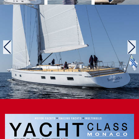
l’extérieur, la protection de cet espace disparaît pour alléger
la ligne. Sur un principe identique, le rouf descend en pente
douce jusqu’à la plage avant pour gagner en fluidité, et aussi
en facilité de déplacement. La poupe reprend pour sa part
un dispositif déjà apprécié sur le Swan 108. Le tableau
arrière s’ouvre en deux parties pour se déployer en vaste
plateforme : mise à l’eau facile de l’annexe et création d’une
sorte de beach-club, tels en sont les bénéfices. Les
intérieurs sont-ils en mesure d’apporter autant de
découvertes ?
Une cabine armateur confortable
La descente s’ouvre très largement avec deux panneaux
coulissants pour un accès facile – et aussi un apport
supplémentaire de lumière – dans le carré. On y découvre
une ambiance sobre et chaleureuse imaginée par Misa
Poggi et valorisée par le travail des « artisans » du chantier
finlandais. Une table pour huit personnes occupe la partie
bâbord, tandis qu’une longue banquette en L compose un
salon avec table basse. La position surélevée sur des
compartiments techniques autorise une bonne vue par les
hublots de rouf. Des mains courantes agrémentent le
plafond, mais il faut déjà être de bonne taille pour les saisir.