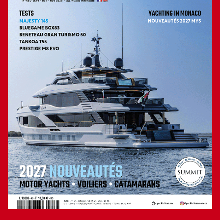
Vers l’avant deux portes s’ouvrent sur deux cabines. Celle
sur bâbord donne accès à la suite armateur, avec salle d’eau
proche de l’entrée, puis grand couchage double central et
nombreux rangements. Sur l’autre bord, une cabine VIP
avec salle d’eau peut être remplacée par un petit
salon/bureau. Pour rejoindre la partie arrière, deux accès
sont possibles de part et d’autre de la descente. Ils
permettent de rejoindre deux cabines invités identiques,
avec lits jumeaux et cabinet de toilette privatif. Toute la
partie située vers la poupe est le domaine de l’équipage qui
dispose de deux cabines (une double et une à lits
superposés). On y trouve aussi le mess et une belle cuisine,
avec un haut niveau d’équipement, et, proche d’un accès
direct vers le cockpit, le poste de navigation du capitaine
d’où il peut contrôler tous les systèmes du bord. La
séduction du Swan 88 est évidente avec des lignes
reconnaissables, mais avec de justes modernisations, et une
qualité de réalisation qui semble naturelle après une visite
du chantier. Cette construction d’exception s’appuie sur le
savoir-faire d’employés dont certains représentent la
quatrième génération familiale au service de Nautor. Et le
plaisir de la navigation en silence, à la voile, mais aussi au
moteur n’est pas le moindre de ses atouts. La réputation des
Swan ne s’arrêtera pas avec ce yacht, le plus petit de la