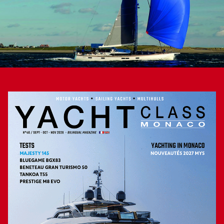
réseau de pompage haute puissance sert aussi dans la lutte
contre les incendies sur toute la longueur du voilier. Ce bon
sens marin se retrouve aussi dans la belle menuiserie, en
teck et chêne, tous les meubles ayant des coins arrondis
pour éviter de se blesser en mer. Bien sûr, la construction a
fait l’objet de soin particulier avec une coque en infusion
sous-vide et moussée, une quille en acier inoxydable et
plomb, des safrans et bout-dehors en carbone. Le
gréement, lui aussi en carbone, vient de Hall Spars et
supporte une voilure réalisée chez North Sails. Dans son
programme, Polina Star IV est pensé pour naviguer à la
voile de 5 à 50 nœuds de vent et, contrairement à bien
d’autres voiliers, n’utiliser la propulsion mécanique que
pour les manœuvres de port et lorsque le vent se montre
aux abonnés absents. La preuve est faite : le Contest 85CS
est un voilier de marin, conçu par des marins.