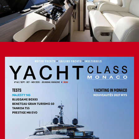
2
de 9,5 m
au niveau de la poupe. Tout a donc été pensé
avec soin et pertinence afin que ce 22,57 mètres remplisse
parfaitement sa mission, celle d’être une unité de croisière
idoine, de préférence en des lieux magiques. Un atout
incontestable qui le place bien dans les flottes de charter.