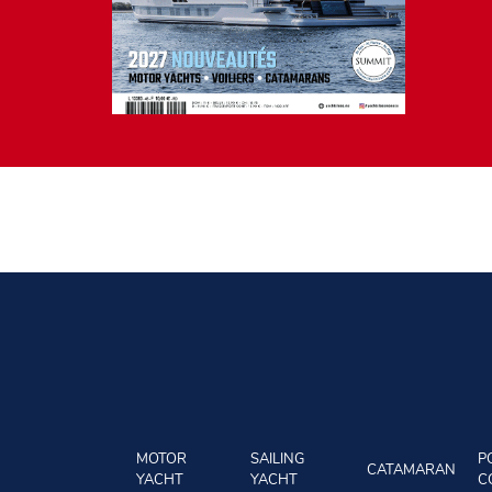
MOTOR
SAILING
P
CATAMARAN
YACHT
YACHT
C