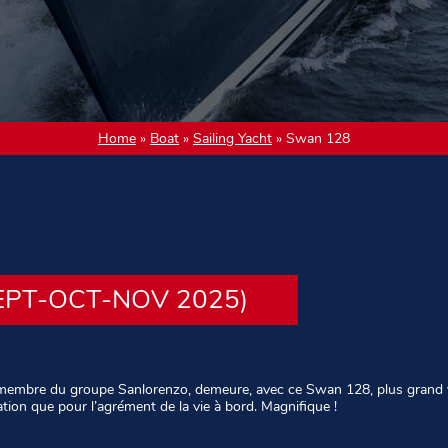
Home
»
Boat
»
Sailing Yacht
»
Swan 128
EPT-OCT-NOV 2025)
i membre du groupe Sanlorenzo, demeure, avec ce Swan 128, plus grand
gation que pour l’agrément de la vie à bord. Magnifique !
n