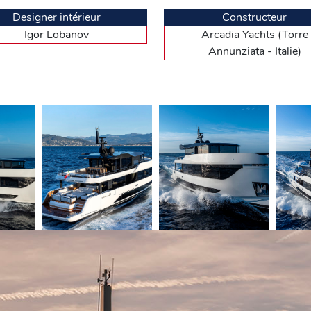
Designer intérieur
Constructeur
Igor Lobanov
Arcadia Yachts (Torre
Annunziata - Italie)
ieur, domaine de la convivialité en plein air. Si l’avant s’agrémente d’u
t les apparaux de mouillage. L’arrière comprend une zone farniente avec d
e, un salon peut servir pour un home cinéma avec une moelleuse banquette 
tres qui le composent en partie sont couvertes de panneaux solaires espa
’énergie. Ce dernier point relève aussi de la philosophie développée par 
e vitrage (le gaz enfermé assure une protection thermique), l’utilisation 
 superstructure du pont supérieur, il est temps d’aborder la question de
ting », une façon de vivre la mer à un rythme tranquille pour savourer le
ération. Avec ses quatre diesels Volvo Penta IPS1350, développant chac
re de parcourir plus de 2 000 milles et de sillonner bien des mers, à com