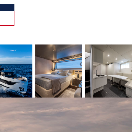
n salon simple avec table basse et fauteuils, on y
es transats à disposition et reçoit une table pour des
arrondie face à un écran de grande taille. Il faut
cés pour un triple avantage : éclairage naturel du
Arcadia en termes d’écoresponsabilité et protection de
de matières naturelles et le dessin de carène
 la performance. Là aussi, pour adopter une démarche
 paysage, améliorer le confort des passagers (aidé
un 1 000 ch, l’A96 s’approche des 24 nœuds en
mencer par la Méditerranée. L’Arcadie n’est-elle pas