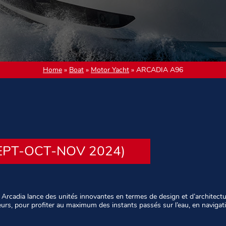
Home
»
Boat
»
Motor Yacht
»
ARCADIA A96
EPT-OCT-NOV 2024)
n Arcadia lance des unités innovantes en termes de design et d’architectu
eurs, pour profiter au maximum des instants passés sur l’eau, en navigat