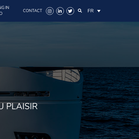
NG IN
FR
CONTACT
O
 PLAISIR