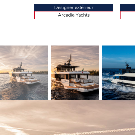
1350, comme sur l’unité visitée).
Designer extérieur
Un pont supérieur tout en convivialité
Arcadia Yachts
Remontons de deux niveaux pour atteindre le pont supér
trouve aussi une grue de mise à l’eau pour le tender e
dîners étoilés, dans tous les sens du terme. Au centr
remarquer le plafond à la conception originale. Les vi
salon, protection des ardeur du soleil et production d
l’environnement et on peut y ajouter les parois à doubl
diminuant la consommation de carburant.
Adepte de la croisière douce
Comme la timonerie se situe sur la partie avant de la
environnementale, Arcadia met en avant le « slow yach
aussi par les stabilisateurs) et consommer avec mod
pointe, mais à faible allure (10 nœuds), il est en mesu
une région au centre du Péloponnèse, en Grèce ?