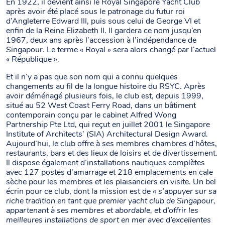
En 1922, il devient ainsi le Royal Singapore Yacht Club
après avoir été placé sous le patronage du futur roi
d’Angleterre Edward III, puis sous celui de George VI et
enfin de la Reine Elizabeth II. Il gardera ce nom jusqu’en
1967, deux ans après l’accession à l’indépendance de
Singapour. Le terme « Royal » sera alors changé par l’actuel
« République ».
Et il n’y a pas que son nom qui a connu quelques
changements au fil de la longue histoire du RSYC. Après
avoir déménagé plusieurs fois, le club est, depuis 1999,
situé au 52 West Coast Ferry Road, dans un bâtiment
contemporain conçu par le cabinet Alfred Wong
Partnership Pte Ltd, qui reçut en juillet 2001 le Singapore
Institute of Architects’ (SIA) Architectural Design Award.
Aujourd’hui, le club offre à ses membres chambres d’hôtes,
restaurants, bars et des lieux de loisirs et de divertissement.
Il dispose également d’installations nautiques complètes
avec 127 postes d’amarrage et 218 emplacements en cale
sèche pour les membres et les plaisanciers en visite. Un bel
écrin pour ce club, dont la mission est de
« s’appuyer sur sa
riche tradition en tant que premier yacht club de Singapour,
appartenant à ses membres et abordable, et d’offrir les
meilleures installations de sport en mer avec d’excellentes