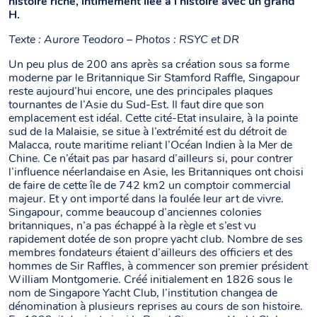
histoire riche, intimement liée à l’histoire avec un grand
H.
Texte : Aurore Teodoro – Photos : RSYC et DR
Un peu plus de 200 ans après sa création sous sa forme
moderne par le Britannique Sir Stamford Raffle, Singapour
reste aujourd’hui encore, une des principales plaques
tournantes de l’Asie du Sud-Est. Il faut dire que son
emplacement est idéal. Cette cité-Etat insulaire, à la pointe
sud de la Malaisie, se situe à l’extrémité est du détroit de
Malacca, route maritime reliant l’Océan Indien à la Mer de
Chine. Ce n’était pas par hasard d’ailleurs si, pour contrer
l’influence néerlandaise en Asie, les Britanniques ont choisi
de faire de cette île de 742 km2 un comptoir commercial
majeur. Et y ont importé dans la foulée leur art de vivre.
Singapour, comme beaucoup d’anciennes colonies
britanniques, n’a pas échappé à la règle et s’est vu
rapidement dotée de son propre yacht club. Nombre de ses
membres fondateurs étaient d’ailleurs des officiers et des
hommes de Sir Raffles, à commencer son premier président
William Montgomerie. Créé initialement en 1826 sous le
nom de Singapore Yacht Club, l’institution changea de
dénomination à plusieurs reprises au cours de son histoire.