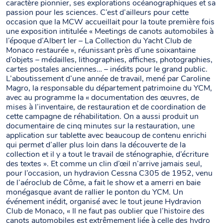
caractère pionnier, ses explorations océanographiques et sa
passion pour les sciences. C’est d’ailleurs pour cette
occasion que la MCW accueillait pour la toute première fois
une exposition intitulée « Meetings de canots automobiles à
l’époque d’Albert Ier – La Collection du Yacht Club de
Monaco restaurée », réunissant près d’une soixantaine
d’objets – médailles, lithographies, affiches, photographies,
cartes postales anciennes… – inédits pour le grand public.
L’aboutissement d’une année de travail, mené par Caroline
Magro, la responsable du département patrimoine du YCM,
avec au programme la « documentation des œuvres, de
mises à l’inventaire, de restauration et de coordination de
cette campagne de réhabilitation. On a aussi produit un
documentaire de cinq minutes sur la restauration, une
application sur tablette avec beaucoup de contenu enrichi
qui permet d’aller plus loin dans la découverte de la
collection et il y a tout le travail de sténographie, d’écriture
des textes ». Et comme un clin d’œil n’arrive jamais seul,
pour l’occasion, un hydravion Cessna C305 de 1952, venu
de l’aéroclub de Côme, a fait le show et a amerri en baie
monégasque avant de rallier le ponton du YCM. Un
événement inédit, organisé avec le tout jeune Hydravion
Club de Monaco, « Il ne faut pas oublier que l’histoire des
canots automobiles est extrêmement liée à celle des hydro