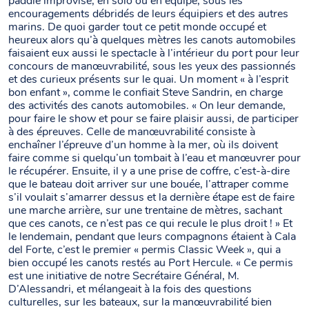
paddle improvisé, en solo ou en équipe, sous les
encouragements débridés de leurs équipiers et des autres
marins. De quoi garder tout ce petit monde occupé et
heureux alors qu’à quelques mètres les canots automobiles
faisaient eux aussi le spectacle à l’intérieur du port pour leur
concours de manœuvrabilité, sous les yeux des passionnés
et des curieux présents sur le quai. Un moment « à l’esprit
bon enfant », comme le confiait Steve Sandrin, en charge
des activités des canots automobiles. « On leur demande,
pour faire le show et pour se faire plaisir aussi, de participer
à des épreuves. Celle de manœuvrabilité consiste à
enchaîner l’épreuve d’un homme à la mer, où ils doivent
faire comme si quelqu’un tombait à l’eau et manœuvrer pour
le récupérer. Ensuite, il y a une prise de coffre, c’est-à-dire
que le bateau doit arriver sur une bouée, l’attraper comme
s’il voulait s’amarrer dessus et la dernière étape est de faire
une marche arrière, sur une trentaine de mètres, sachant
que ces canots, ce n’est pas ce qui recule le plus droit ! » Et
le lendemain, pendant que leurs compagnons étaient à Cala
del Forte, c’est le premier « permis Classic Week », qui a
bien occupé les canots restés au Port Hercule. « Ce permis
est une initiative de notre Secrétaire Général, M.
D’Alessandri, et mélangeait à la fois des questions
culturelles, sur les bateaux, sur la manœuvrabilité bien