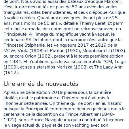
de pont. Nous avions aussi des bateaux d’époque Marconi,
c’est-à-dire des unités de plus de 50 ans avec des voiles
triangulaires, dites bermudiennes, et ceux d’époque Aurique
à voiles carrées. Quant aux classiques, ils ont plus de 25
ans, mais moins de 50 ans », détaille Thierry Leret. Et parmi
cette belle armada, des noms que l’on retrouve souvent en
Principauté. A l’image du magnifique yacht à vapeur, le
centenaire SS Delphine, dont la marraine n’est autre que la
Princesse Stéphanie, les vainqueurs 2017 et 2019 de la
MCW, Viola (1908) et Puritan (1930), Moonbeam III (1903)
ou encore Orion (1962), présent à la toute première édition
en 1984. Et n’oublions pas le vaisseau amiral du YCM, Tuiga
(1909), et ses sisterships Mariska (1908) et The Lady Ann
(1912).
Une année de nouveautés
Après une belle édition 2019 placée sous la bannière
étoilée, c’est le patrimoine et l’histoire qui était mis à
l’honneur cette année. Un thème qui ne doit rien au hasard
puisque la Principauté commémore depuis quelques mois le
centenaire de la disparition du Prince Albert Ier (1848-
1922), son « Prince Navigateur » qui a contribué à façonner
le visage actuel du pays et de son yachting avec son