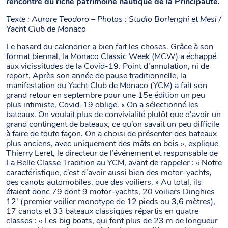
rencontre du riche patrimoine nautique de la Principauté.
Texte : Aurore Teodoro – Photos : Studio Borlenghi et Mesi /
Yacht Club de Monaco
Le hasard du calendrier a bien fait les choses. Grâce à son
format biennal, la Monaco Classic Week (MCW) a échappé
aux vicissitudes de la Covid-19. Point d’annulation, ni de
report. Après son année de pause traditionnelle, la
manifestation du Yacht Club de Monaco (YCM) a fait son
grand retour en septembre pour une 15e édition un peu
plus intimiste, Covid-19 oblige. « On a sélectionné les
bateaux. On voulait plus de convivialité plutôt que d’avoir un
grand contingent de bateaux, ce qu’on savait un peu difficile
à faire de toute façon. On a choisi de présenter des bateaux
plus anciens, avec uniquement des mâts en bois », explique
Thierry Leret, le directeur de l’événement et responsable de
La Belle Classe Tradition au YCM, avant de rappeler : « Notre
caractéristique, c’est d’avoir aussi bien des motor-yachts,
des canots automobiles, que des voiliers. » Au total, ils
étaient donc 79 dont 9 motor-yachts, 20 voiliers Dinghies
12′ (premier voilier monotype de 12 pieds ou 3,6 mètres),
17 canots et 33 bateaux classiques répartis en quatre
classes : « Les big boats, qui font plus de 23 m de longueur