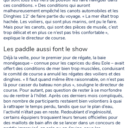
qui sont tous très fiers de pouvoir les faire naviguer dans
ces conditions. » Des conditions qui auront
malheureusement empêché les canots automobiles et les
Dinghies 12′ de faire partie du voyage. « La mer était trop
hachée. Les voiliers, qui sont plus marins, ont pu le faire.
Mais pour les canots, qui sont des pièces de musée, c’est
trop délicat et en plus ce n’est pas très confortable »,
explique le directeur de course.
Les paddle aussi font le show
Déjà la veille, pour le premier jour de régate, la baie
monégasque – connue pour les caprices du dieu Eole – avait
offert des conditions de mer bien trop musclées, conduisant
le comité de course a annulé les régates des voiliers et des
dinghies. « Il faut quand même être raisonnable, on n’est pas
là pour casser du bateau non plus », souligne le directeur de
course. Pour autant, pas question de rester à se morfondre
ou de rentrer à l’hôtel. Après ces derniers mois compliqués,
bon nombre de participants restaient bien volontiers à quai
à rattraper le temps perdu, tandis que sur le plan d’eau,
l’activité n’était pas en reste. Redoublant d’ingéniosité,
certains équipiers troquaient leurs tenues officielles pour
des maillots de bain afin de se lancer dans un concours de